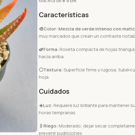
Maceta de
8’5 cm
Características
🎨Color:
Mezcla de verde intenso con matice
muy marcados que crean un contraste notab
🌿Forma:
Roseta compacta de hojas triangular
hacia arriba.
⚪Textura:
Superficie firme y rugosa; tubércu
hoja.
Cuidados
☀️
Luz:
Requiere luz brillante para mantener s
horas tempranas.
💧
Riego:
Moderado; dejar secar completamente
prevenir pudriciones.