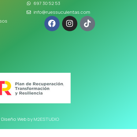
697 30 52 53
info@ruessuculentas.com
lsos
y Diseño Web
by M2ESTUDIO