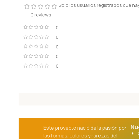
Solo los usuarios registrados que 
0 reviews
0
0
0
0
0
Nu
Este proyecto nació de la pasión por
las formas, colores y rarezas del