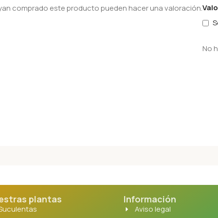
Val
hayan comprado este producto pueden hacer una valoración.
S
No h
estras plantas
Información
Suculentas
Aviso legal