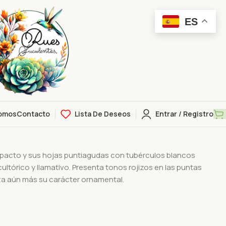
ES
omos
Contacto
Lista De Deseos
Entrar / Registro
001
ompacto y sus hojas puntiagudas con tubérculos blancos
ltórico y llamativo. Presenta tonos rojizos en las puntas
za aún más su carácter ornamental.