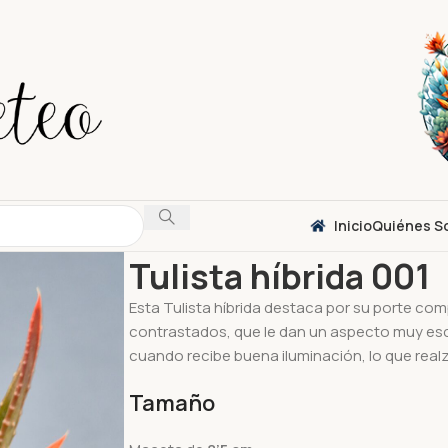
Inicio
Quiénes S
Inicio
Suculentas
Haworthia
Tulista híbrida 
Tulista híbrida 001
Esta Tulista híbrida destaca por su porte c
contrastados, que le dan un aspecto muy escu
cuando recibe buena iluminación, lo que real
Tamaño