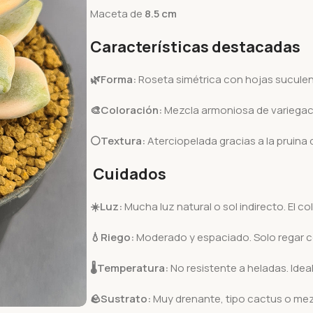
Maceta de
8.5 cm
Características destacadas
🌿Forma:
Roseta simétrica con hojas sucule
🎨Coloración:
Mezcla armoniosa de variegació
⚪Textura:
Aterciopelada gracias a la pruina 
Cuidados
☀️
Luz:
Mucha luz natural o sol indirecto. El co
💧
Riego:
Moderado y espaciado. Solo regar c
🌡️
Temperatura:
No resistente a heladas. Idea
🪨
Sustrato:
Muy drenante, tipo cactus o mezc