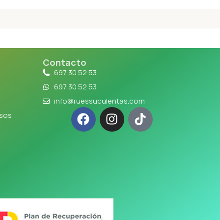
Contacto
697 30 52 53
697 30 52 53
info@ruessuculentas.com
lsos