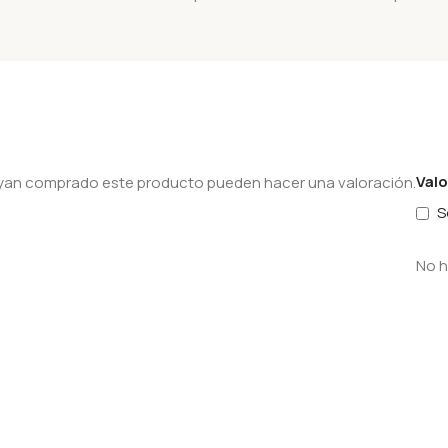
Val
hayan comprado este producto pueden hacer una valoración.
S
No h