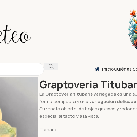
Inicio
Quiénes S
Inicio
Suculentas
Graptoveria
Graptoveria T
Graptoveria Tituba
La
Graptoveria titubans variegada
es una su
forma compacta y una
variegación delicada
Su roseta abierta, de hojas gruesas y redon
especial al tacto y a la vista.
Tamaño