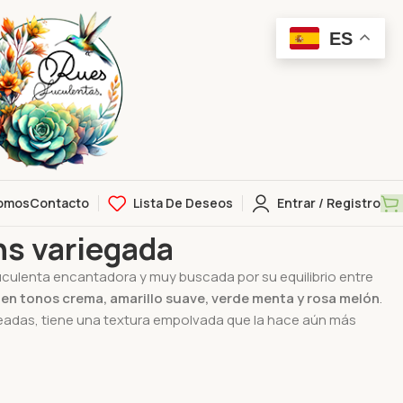
ES
omos
Contacto
Lista De Deseos
Entrar / Registro
itubans variegada
ns variegada
culenta encantadora y muy buscada por su equilibrio entre
 en tonos crema, amarillo suave, verde menta y rosa melón
.
deadas, tiene una textura empolvada que la hace aún más