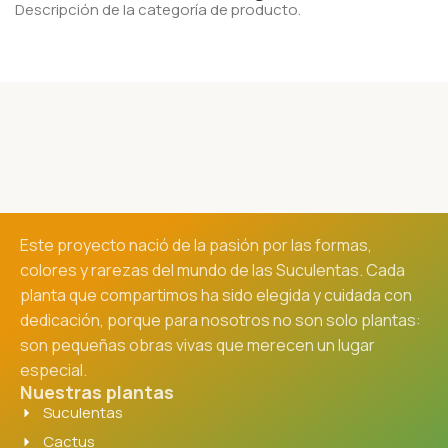
Descripción de la categoría de producto.
Este proyecto nació de la pasión por las formas,
colores y rarezas del mundo de las Suculentas. Cada
planta que compartimos ha sido elegida y cuidada con
dedicación, porque para nosotros no son solo plantas:
son pequeñas obras vivas que merecen un lugar
especial.
Nuestras plantas
Suculentas
Cactus