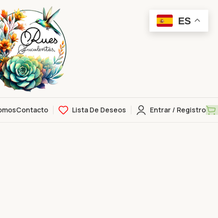
ES
omos
Contacto
Lista De Deseos
Entrar / Registro