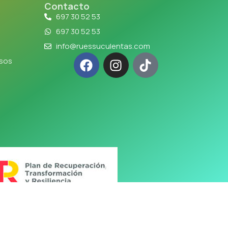
Contacto
697 30 52 53
697 30 52 53
info@ruessuculentas.com
lsos
y Diseño Web
by M2ESTUDIO