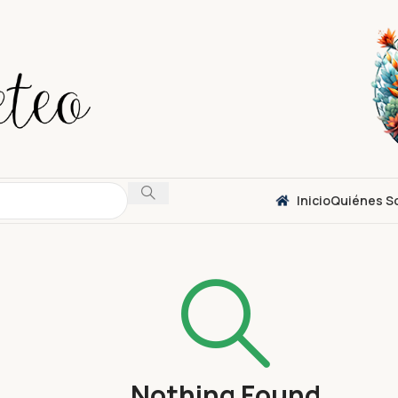
Inicio
Quiénes S
Nothing Found