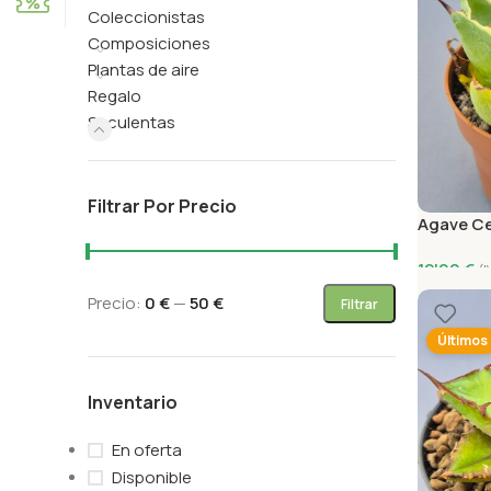
Coleccionistas
Composiciones
Plantas de aire
Regalo
Suculentas
Filtrar Por Precio
Agave Cel
12'00
€
(I
Añadir Al
Precio:
0 €
—
50 €
Filtrar
Últimos
Inventario
En oferta
Disponible