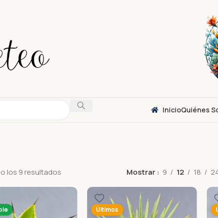
Inicio
Quiénes S
 los 9 resultados
Mostrar
9
12
18
2
ble
Últimos