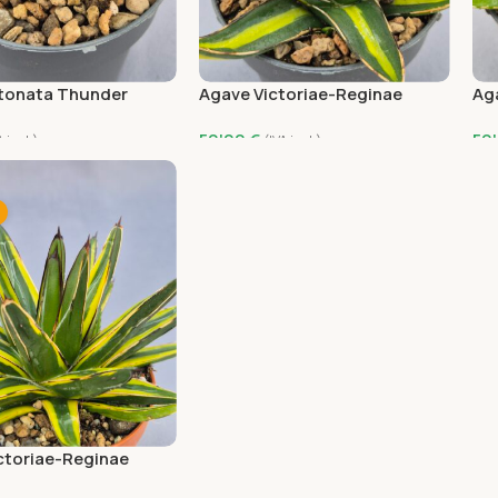
tonata Thunder
Agave Victoriae-Reginae
Ag
‘Giant’
‘To
50'00
€
50
A incl.)
(IVA incl.)
 Carrito
Añadir Al Carrito
A
ctoriae-Reginae
a