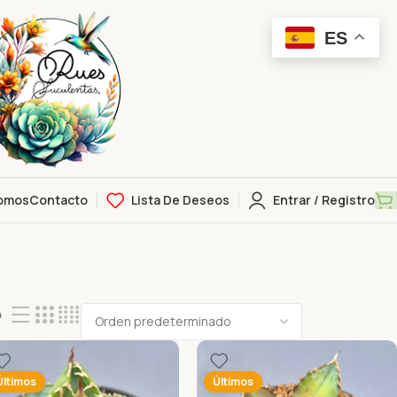
ES
omos
Contacto
Lista De Deseos
Entrar / Registro
4
Últimos
Últimos