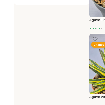
Agave Ti
8'00
€
(IV
Añadir Al
Últimos
Agave Vi
variegat