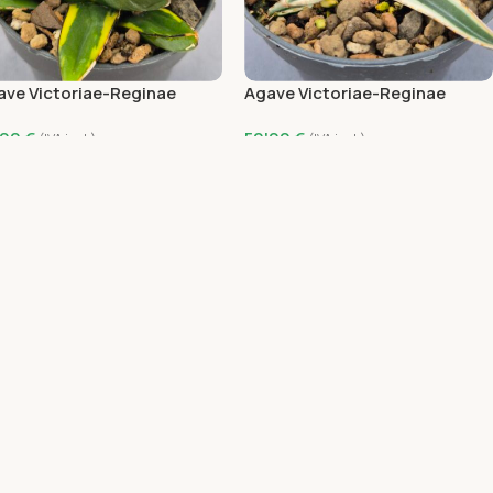
ave Victoriae-Reginae
Agave Victoriae-Reginae
rafu’
‘White Rhino’
'00
€
50'00
€
(IVA incl.)
(IVA incl.)
ñadir Al Carrito
Añadir Al Carrito