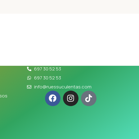
Contacto
697 30 52 53
697 30 52 53
info@ruessuculentas.com
lsos