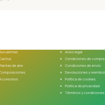
VA incl.)
 Carrito
estras plantas
Información
Suculentas
Aviso legal
Cactus
Condiciones de compra
Plantas de aire
Condiciones de envío
Composiciones
Devoluciones y reembo
Accesorios
Política de cookies
Política de privacidad
Términos y condiciones