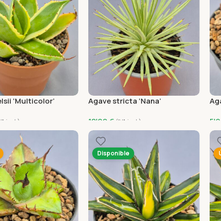
sii ‘Multicolor’
Agave stricta ‘Nana’
Ag
12'00
€
5'
VA incl.)
(IVA incl.)
 Carrito
Añadir Al Carrito
A
Disponible