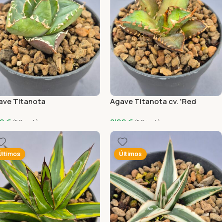
ave Titanota
Agave Titanota cv. ‘Red
Catweazle’
00
€
8'00
€
(IVA incl.)
(IVA incl.)
ñadir Al Carrito
Añadir Al Carrito
Últimos
Últimos