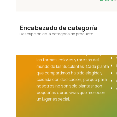
17'00
€
(I
Añadir Al
Encabezado de categoría
Descripción de la categoría de producto.
Nu
Este proyecto nació de la pasión por
las formas, colores y rarezas del
mundo de las Suculentas. Cada planta
que compartimos ha sido elegida y
cuidada con dedicación, porque para
nosotros no son solo plantas: son
pequeñas obras vivas que merecen
un lugar especial.