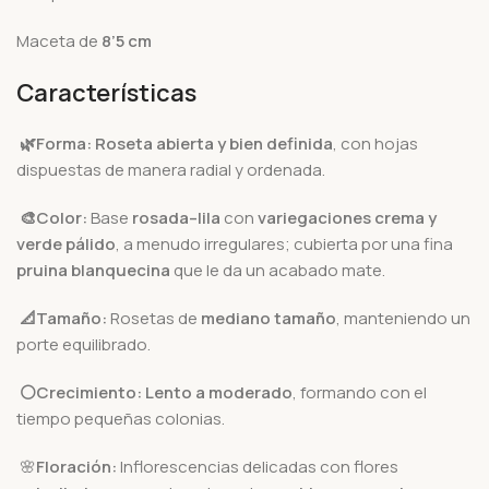
Maceta de
8’5 cm
Características
🌿Forma:
Roseta abierta y bien definida
, con hojas
dispuestas de manera radial y ordenada.
🎨Color:
Base
rosada–lila
con
variegaciones crema y
verde pálido
, a menudo irregulares; cubierta por una fina
pruina blanquecina
que le da un acabado mate.
📐Tamaño:
Rosetas de
mediano tamaño
, manteniendo un
porte equilibrado.
⚪Crecimiento:
Lento a moderado
, formando con el
tiempo pequeñas colonias.
🌸
Floración:
Inflorescencias delicadas con flores