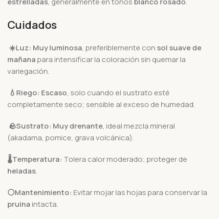
estrelladas
, generalmente en tonos
blanco rosado
.
Cuidados
☀️Luz:
Muy luminosa
, preferiblemente con
sol suave de
mañana
para intensificar la coloración sin quemar la
variegación.
💧Riego:
Escaso
, solo cuando el sustrato esté
completamente seco; sensible al exceso de humedad.
🪨
Sustrato:
Muy drenante
, ideal mezcla mineral
(akadama, pomice, grava volcánica).
🌡️
Temperatura:
Tolera calor moderado; proteger de
heladas
.
⚪Mantenimiento:
Evitar mojar las hojas para conservar la
pruina
intacta.