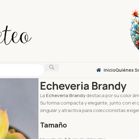
Inicio
Quiénes S
Inicio
Suculentas
Echeveria
Echeveria Brand
Echeveria Brandy
La
Echeveria Brandy
destaca por su color ám
Su forma compacta y elegante, junto con el co
singular y atractiva para coleccionistas exige
Tamaño