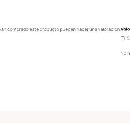
Val
hayan comprado este producto pueden hacer una valoración.
S
No h