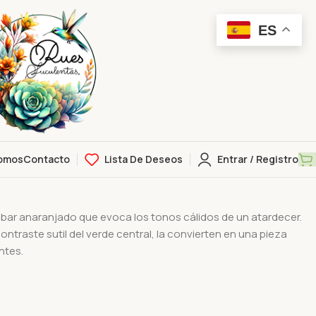
ES
omos
Contacto
Lista De Deseos
Entrar / Registro
y
bar anaranjado que evoca los tonos cálidos de un atardecer.
ntraste sutil del verde central, la convierten en una pieza
ntes.