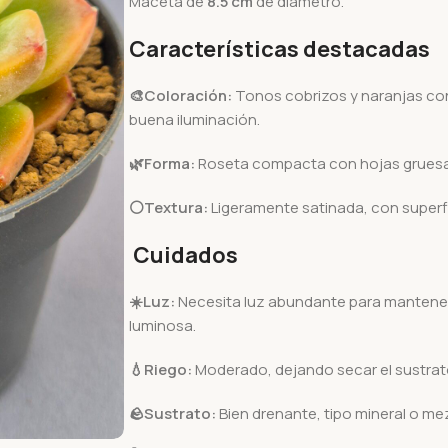
Maceta de
8.5 cm
de diámetro.
Características destacadas
🎨Coloración:
Tonos cobrizos y naranjas con 
buena iluminación.
🌿Forma:
Roseta compacta con hojas gruesas 
⚪Textura:
Ligeramente satinada, con superfic
Cuidados
☀️
Luz:
Necesita luz abundante para mantener 
luminosa.
💧
Riego:
Moderado, dejando secar el sustrat
🪨
Sustrato:
Bien drenante, tipo mineral o mez