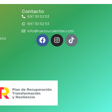
Contacto
697 30 52 53
697 30 52 53
info@ruessuculentas.com
lsos