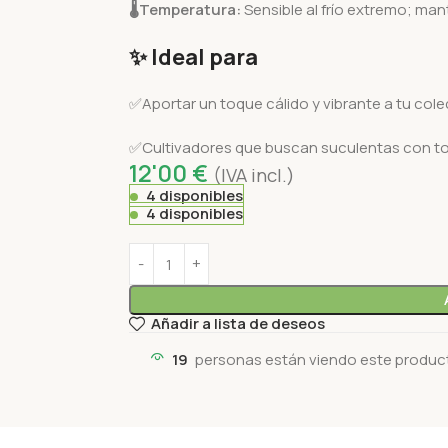
🌡️
Temperatura:
Sensible al frío extremo; man
✨ Ideal para
✅Aportar un toque cálido y vibrante a tu cole
✅Cultivadores que buscan suculentas con t
12'00
€
(IVA incl.)
4 disponibles
4 disponibles
Añadir a lista de deseos
19
personas están viendo este produc