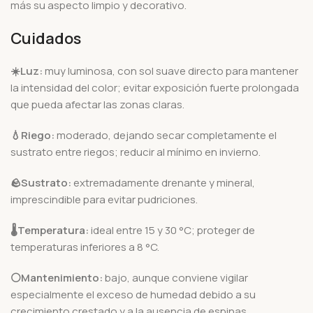
más su aspecto limpio y decorativo.
Cuidados
☀️Luz:
muy luminosa, con sol suave directo para mantener
la intensidad del color; evitar exposición fuerte prolongada
que pueda afectar las zonas claras.
💧Riego:
moderado, dejando secar completamente el
sustrato entre riegos; reducir al mínimo en invierno.
🪨
Sustrato:
extremadamente drenante y mineral,
imprescindible para evitar pudriciones.
🌡️
Temperatura:
ideal entre 15 y 30 °C; proteger de
temperaturas inferiores a 8 °C.
⚪Mantenimiento:
bajo, aunque conviene vigilar
especialmente el exceso de humedad debido a su
crecimiento crestado y a la ausencia de espinas