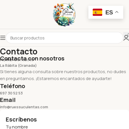
ES
Contacto
Contacta con nosotros
Home
Contacto
La Rábita (Granada)
Si tienes alguna consulta sobre nuestros productos, no dudes
en preguntarnos. ¡Estaremos encantados de ayudarte!
Teléfono
697 30 52 53
Email
info@ruessuculentas.com
Escríbenos
Tu nombre