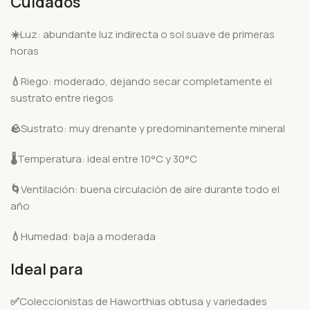
Cuidados
☀️
Luz: abundante luz indirecta o sol suave de primeras
horas
💧
Riego: moderado, dejando secar completamente el
sustrato entre riegos
🪨
Sustrato: muy drenante y predominantemente mineral
🌡️
Temperatura: ideal entre 10°C y 30°C
🌀
Ventilación: buena circulación de aire durante todo el
año
💧
Humedad: baja a moderada
Ideal para
✅
Coleccionistas de Haworthias obtusa y variedades