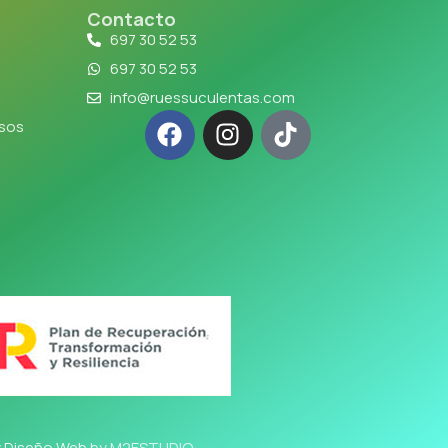
Contacto
697 30 52 53
697 30 52 53
info@ruessuculentas.com
lsos
y Diseño Web
by M2ESTUDIO