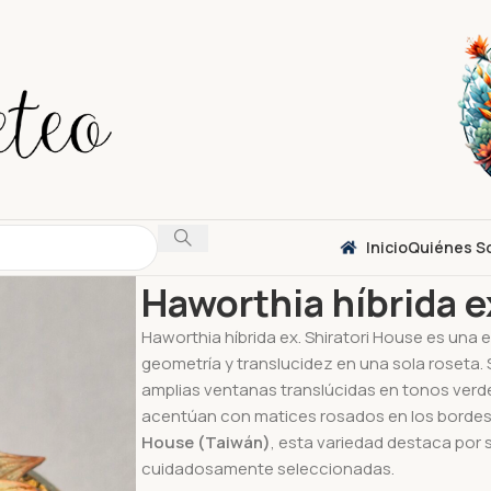
Inicio
Quiénes S
Inicio
Suculentas
Haworthia
Haworthia híbrid
Haworthia híbrida e
Haworthia híbrida ex. Shiratori House es una
geometría y translucidez en una sola roseta.
amplias ventanas translúcidas en tonos verde
acentúan con matices rosados en los bordes. 
House (Taiwán)
, esta variedad destaca por s
cuidadosamente seleccionadas.