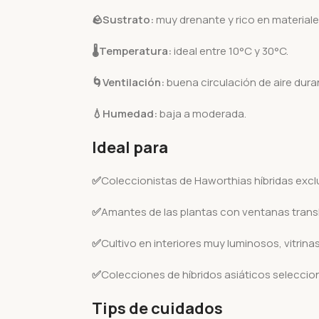
🪨
Sustrato:
muy drenante y rico en materiale
🌡️
Temperatura:
ideal entre 10°C y 30°C.
🌀
Ventilación:
buena circulación de aire dura
💧Humedad:
baja a moderada.
Ideal para
✅
Coleccionistas de Haworthias híbridas excl
✅
Amantes de las plantas con ventanas trans
✅
Cultivo en interiores muy luminosos, vitrina
✅
Colecciones de híbridos asiáticos seleccion
Tips de cuidados