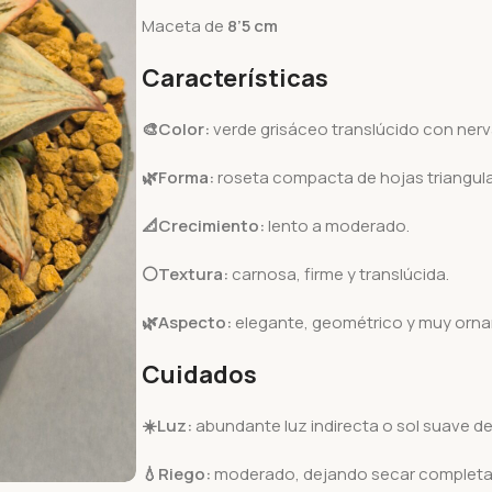
Maceta de
8’5 cm
Características
🎨Color:
verde grisáceo translúcido con ner
🌿Forma:
roseta compacta de hojas triangula
📐Crecimiento:
lento a moderado.
⚪Textura:
carnosa, firme y translúcida.
🌿Aspecto:
elegante, geométrico y muy orna
Cuidados
☀️Luz:
abundante luz indirecta o sol suave de
💧Riego:
moderado, dejando secar completame