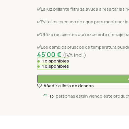
✅
La luz brillante filtrada ayuda a resaltar las
✅
Evita los excesos de agua para mantener la
✅
Utiliza recipientes con excelente drenaje par
✅
Los cambios bruscos de temperatura pueden 
45'00
€
(IVA incl.)
1 disponibles
1 disponibles
Añadir a lista de deseos
13
personas están viendo este produc