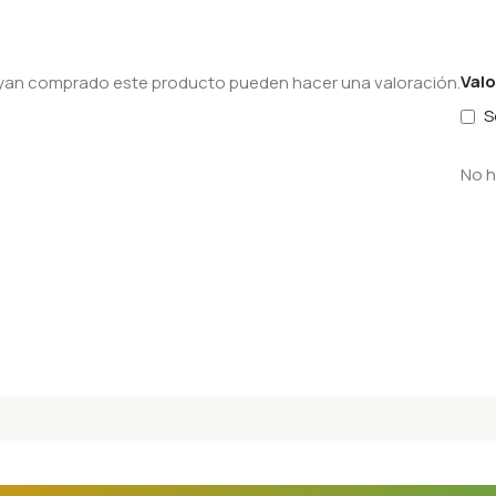
Val
hayan comprado este producto pueden hacer una valoración.
S
No h