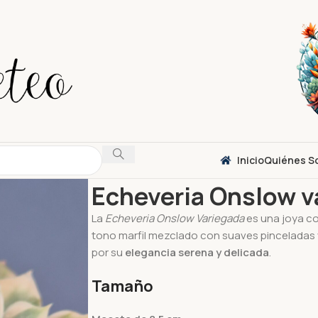
Inicio
Quiénes S
Inicio
Suculentas
Echeveria
Echeveria Onslo
Echeveria Onslow v
La
Echeveria Onslow Variegada
es una joya co
tono marfil mezclado con suaves pinceladas 
por su
elegancia serena y delicada
.
Tamaño