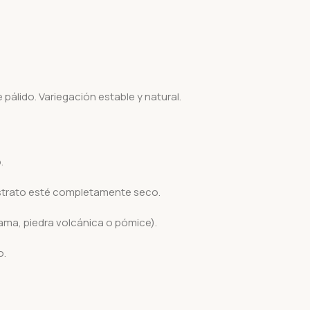
álido. Variegación estable y natural.
.
strato esté completamente seco.
ma, piedra volcánica o pómice).
o.