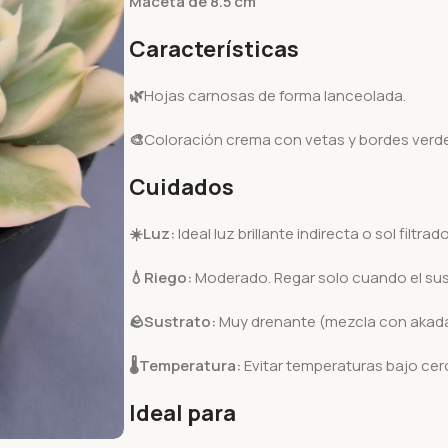
Maceta de 8.5 cm
Características
🌿
Hojas carnosas de forma lanceolada.
🎨
Coloración crema con vetas y bordes verde p
Cuidados
☀️
Luz:
Ideal luz brillante indirecta o sol filtrado
💧
Riego:
Moderado. Regar solo cuando el su
🪨
Sustrato:
Muy drenante (mezcla con akada
🌡️
Temperatura:
Evitar temperaturas bajo cer
Ideal para