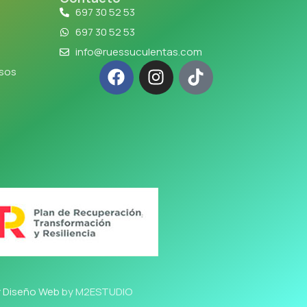
697 30 52 53
697 30 52 53
info@ruessuculentas.com
lsos
y Diseño Web
by M2ESTUDIO