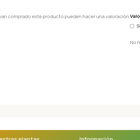
Val
hayan comprado este producto pueden hacer una valoración.
S
No h
estras plantas
Información