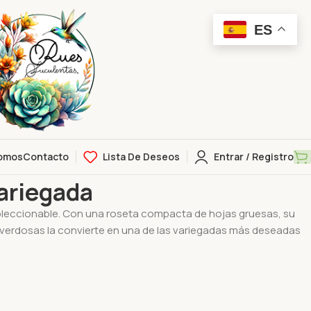
ES
omos
Contacto
Lista De Deseos
Entrar / Registro
w variegada
ariegada
leccionable. Con una roseta compacta de hojas gruesas, su
verdosas la convierte en una de las variegadas más deseadas