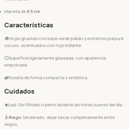
Maceta de
8.5 cm
Características
🎨
Hojas gruesas con base verde pálido y extremos púrpura
oscuro, acentuados con rojo brillante.
⚪
Superficie ligeramente glaseada, con apariencia
empolvada.
🌿
Roseta de forma compacta y simétrica.
Cuidados
☀️
Luz:
Sol filtrado o pleno durante las horas suaves del día.
💧
Riego:
Moderado; dejar secar completamente entre
riegos.