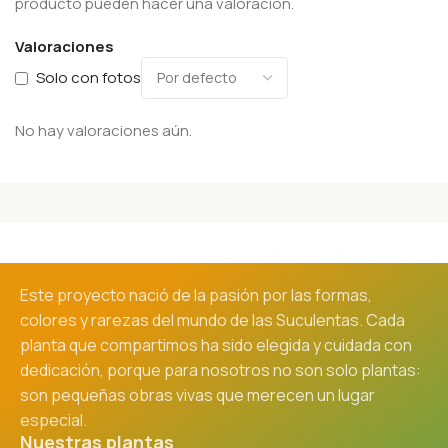
producto pueden hacer una valoración.
Valoraciones
Solo con fotos
No hay valoraciones aún.
Este proyecto nació de la pasión por las formas,
colores y rarezas del mundo de las Suculentas. Cada
planta que compartimos ha sido elegida y cuidada con
dedicación, porque para nosotros no son solo plantas:
son pequeñas obras vivas que merecen un lugar
especial.
Nuestras plantas