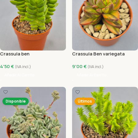
Crassula ben
Crassula Ben variegata
4'50
€
9'00
€
(IVA incl.)
(IVA incl.)
Añadir Al Carrito
Añadir Al Carrito
Disponible
Últimos