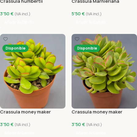
Crassula humbertii
Crassula Marnieriana
variegada
3'50
€
5'50
€
(IVA incl.)
(IVA incl.)
Añadir Al Carrito
Añadir Al Carrito
Disponible
Disponible
Crassula money maker
Crassula money maker
variegata
3'50
€
3'50
€
(IVA incl.)
(IVA incl.)
Añadir Al Carrito
Añadir Al Carrito