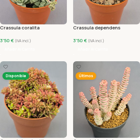
Crassula coralita
Crassula dependens
3'50
€
3'50
€
(IVA incl.)
(IVA incl.)
Añadir Al Carrito
Añadir Al Carrito
Disponible
Últimos