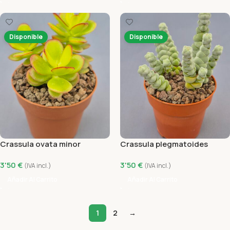
Disponible
Disponible
Crassula ovata minor
Crassula plegmatoides
3'50
€
3'50
€
(IVA incl.)
(IVA incl.)
Añadir Al Carrito
Añadir Al Carrito
1
2
→