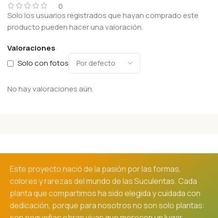
0
Solo los usuarios registrados que hayan comprado este
producto pueden hacer una valoración.
Valoraciones
Solo con fotos
No hay valoraciones aún.
Este proyecto nació de la pasión por las formas,
colores y rarezas del mundo de las Suculentas. Cada
planta que compartimos ha sido elegida y cuidada con
dedicación, porque para nosotros no son solo plantas:
son pequeñas obras vivas que merecen un lugar