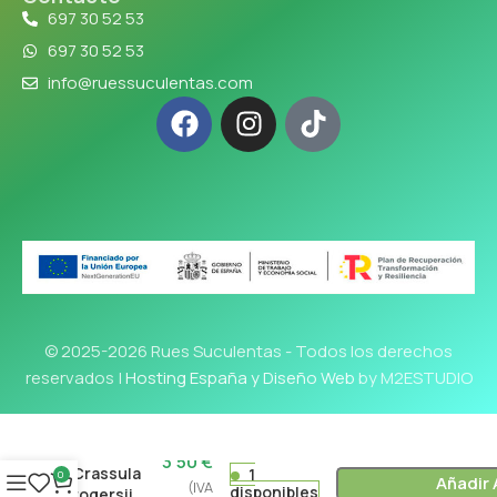
697 30 52 53
697 30 52 53
info@ruessuculentas.com
© 2025-2026 Rues Suculentas - Todos los derechos
reservados |
Hosting España y Diseño Web
by M2ESTUDIO
3'50
€
Crassula
1
0
Añadir 
(IVA
disponibles
rogersii