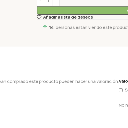
Añadir a lista de deseos
14
personas están viendo este produc
Val
hayan comprado este producto pueden hacer una valoración.
S
No h