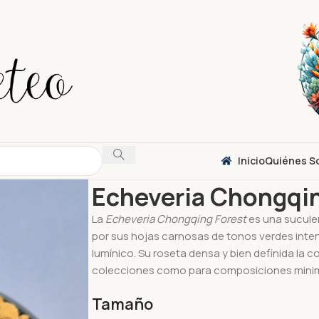
Inicio
Quiénes S
Inicio
Suculentas
Echeveria
Echeveria Chong
Echeveria Chongqin
La
Echeveria Chongqing Forest
es una sucule
por sus hojas carnosas de tonos verdes inte
lumínico. Su roseta densa y bien definida la c
colecciones como para composiciones minim
Tamaño