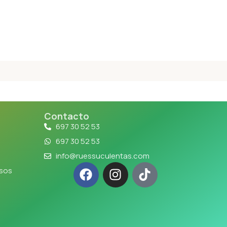
Contacto
697 30 52 53
697 30 52 53
info@ruessuculentas.com
lsos