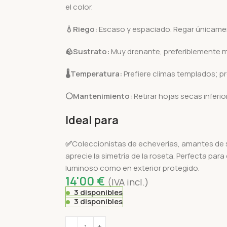
el color.
💧Riego:
Escaso y espaciado. Regar únicame
🪨
Sustrato:
Muy drenante, preferiblemente mi
🌡️
Temperatura:
Prefiere climas templados; p
⚪Mantenimiento:
Retirar hojas secas inferio
I
deal para
✅
Coleccionistas de echeverias, amantes de
aprecie la simetría de la roseta. Perfecta par
luminoso como en exterior protegido.
14'00
€
(IVA incl.)
3 disponibles
3 disponibles