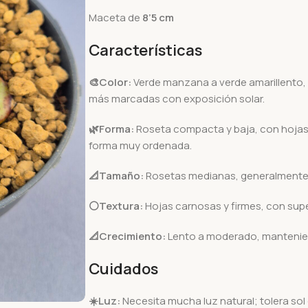
Maceta de
8’5 cm
Características
🎨Color:
Verde manzana a verde amarillento, 
más marcadas con exposición solar.
🌿Forma:
Roseta compacta y baja, con hojas 
forma muy ordenada.
📐Tamaño:
Rosetas medianas, generalmente 
⚪Textura:
Hojas carnosas y firmes, con super
📐Crecimiento:
Lento a moderado, mantenie
Cuidados
☀️Luz:
Necesita mucha luz natural; tolera sol