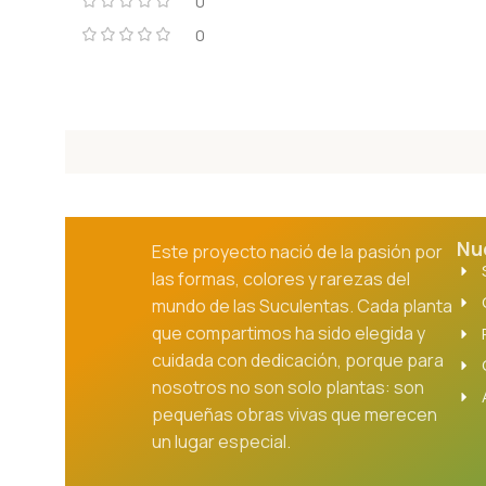
0
0
Nu
Este proyecto nació de la pasión por
las formas, colores y rarezas del
mundo de las Suculentas. Cada planta
que compartimos ha sido elegida y
cuidada con dedicación, porque para
nosotros no son solo plantas: son
pequeñas obras vivas que merecen
un lugar especial.