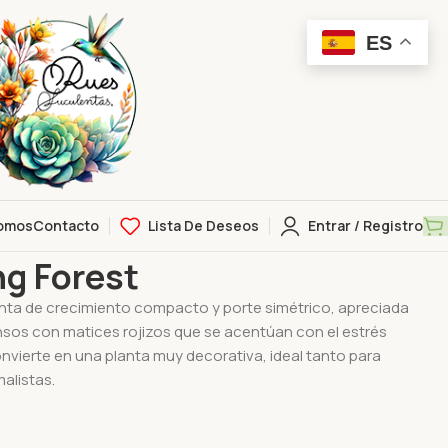
ES
omos
Contacto
Lista De Deseos
Entrar / Registro
qing Forest
g Forest
nta de crecimiento compacto y porte simétrico, apreciada
nsos con matices rojizos que se acentúan con el estrés
onvierte en una planta muy decorativa, ideal tanto para
alistas.