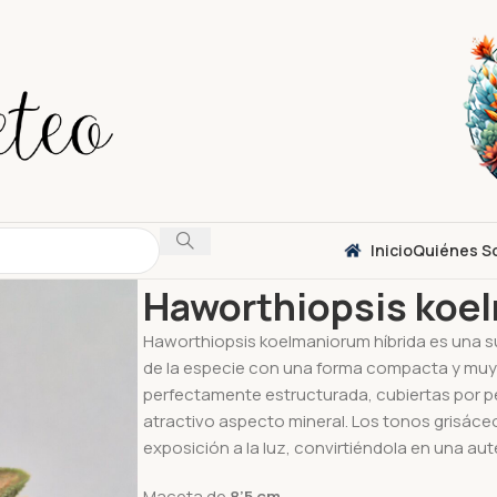
Inicio
Quiénes S
Inicio
Suculentas
Otros
Haworthiopsis koelm
Haworthiopsis koel
Haworthiopsis koelmaniorum híbrida es una s
de la especie con una forma compacta y muy 
perfectamente estructurada, cubiertas por p
atractivo aspecto mineral. Los tonos grisác
exposición a la luz, convirtiéndola en una aut
Maceta de
8’5 cm