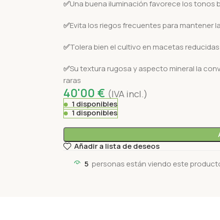
✅
Una buena iluminación favorece los tonos br
✅
Evita los riegos frecuentes para mantener 
✅
Tolera bien el cultivo en macetas reducidas
✅
Su textura rugosa y aspecto mineral la con
raras
40'00
€
(IVA incl.)
1 disponibles
1 disponibles
Añadir a lista de deseos
5
personas están viendo este product