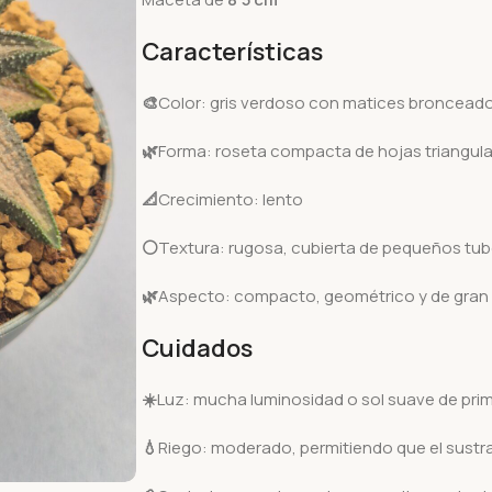
Características
🎨
Color: gris verdoso con matices bronceado
🌿
Forma: roseta compacta de hojas triangula
📐
Crecimiento: lento
⚪
Textura: rugosa, cubierta de pequeños tu
🌿
Aspecto: compacto, geométrico y de gran 
Cuidados
☀️
Luz: mucha luminosidad o sol suave de pri
💧
Riego: moderado, permitiendo que el sust