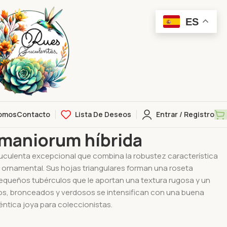
ES
omos
Contacto
Lista De Deseos
Entrar / Registro
aniorum híbrida
maniorum híbrida
uculenta excepcional que combina la robustez característica
ornamental. Sus hojas triangulares forman una roseta
equeños tubérculos que le aportan una textura rugosa y un
eos, bronceados y verdosos se intensifican con una buena
éntica joya para coleccionistas.