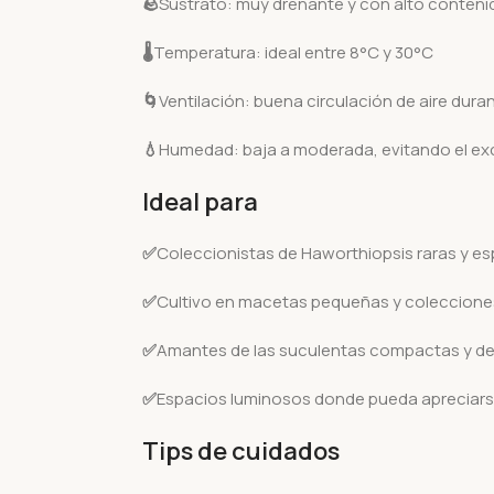
🪨
Sustrato: muy drenante y con alto conteni
🌡️
Temperatura: ideal entre 8°C y 30°C
🌀
Ventilación: buena circulación de aire dura
💧
Humedad: baja a moderada, evitando el e
Ideal para
✅
Coleccionistas de Haworthiopsis raras y e
✅
Cultivo en macetas pequeñas y coleccione
✅
Amantes de las suculentas compactas y de
✅
Espacios luminosos donde pueda apreciars
Tips de cuidados