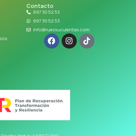
Contacto
697 30 52 53
697 30 52 53
info@ruessuculentas.com
lsos
y Diseño Web
by M2ESTUDIO