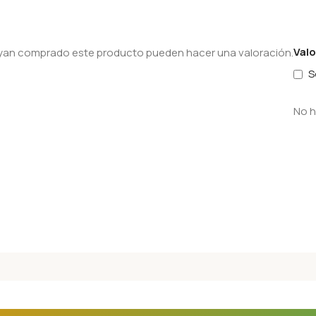
Val
hayan comprado este producto pueden hacer una valoración.
S
No h