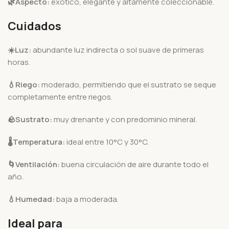
🌿Aspecto:
exótico, elegante y altamente coleccionable.
Cuidados
☀️Luz:
abundante luz indirecta o sol suave de primeras
horas.
💧Riego:
moderado, permitiendo que el sustrato se seque
completamente entre riegos.
🪨
Sustrato:
muy drenante y con predominio mineral.
🌡️
Temperatura:
ideal entre 10°C y 30°C.
🌀
Ventilación:
buena circulación de aire durante todo el
año.
💧Humedad:
baja a moderada.
Ideal para