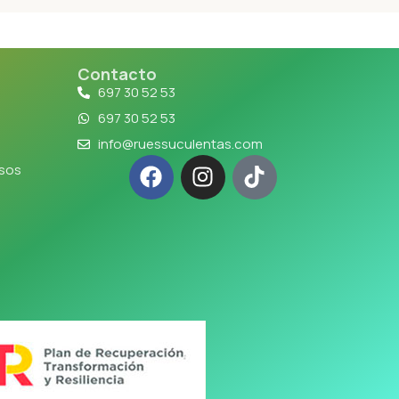
Contacto
697 30 52 53
697 30 52 53
info@ruessuculentas.com
lsos