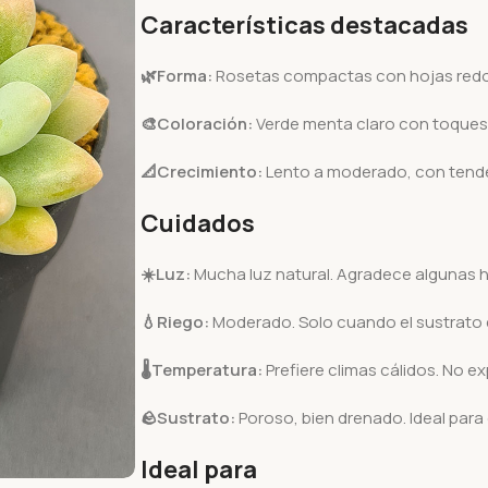
Características destacadas
🌿Forma:
Rosetas compactas con hojas redo
🎨Coloración:
Verde menta claro con toques 
📐Crecimiento:
Lento a moderado, con tenden
Cuidados
☀️
Luz:
Mucha luz natural. Agradece algunas ho
💧
Riego:
Moderado. Solo cuando el sustrato 
🌡️
Temperatura:
Prefiere climas cálidos. No 
🪨
Sustrato:
Poroso, bien drenado. Ideal para
Ideal para