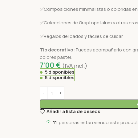
✅Composiciones minimalistas o coloridas e
✅Colecciones de Graptopetalum y otras cra
✅Regalos delicados y fáciles de cuidar.
Tip decorativo:
Puedes acompañarlo con gravi
colores pastel.
7'00
€
(IVA incl.)
5 disponibles
5 disponibles
Añadir a lista de deseos
11
personas están viendo este produc