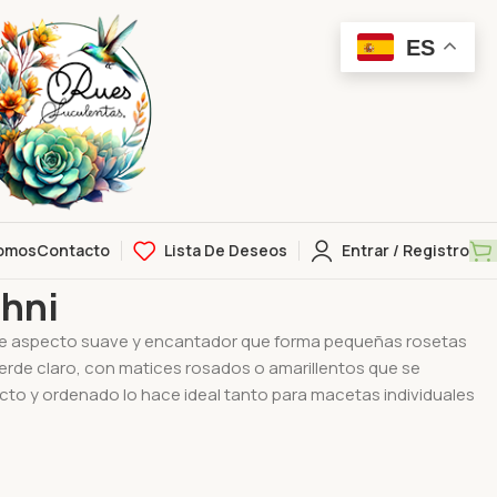
ES
omos
Contacto
Lista De Deseos
Entrar / Registro
alum Daphni
hni
e aspecto suave y encantador que forma pequeñas rosetas
de claro, con matices rosados o amarillentos que se
acto y ordenado lo hace ideal tanto para macetas individuales