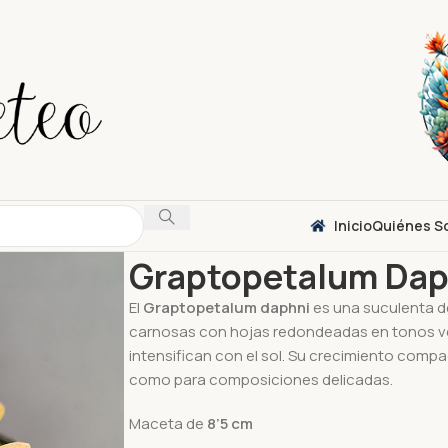
Inicio
Quiénes S
Inicio
Suculentas
Graptopetalum
Graptopet
Graptopetalum Dap
El
Graptopetalum daphni
es una suculenta d
carnosas con hojas redondeadas en tonos ver
intensifican con el sol. Su crecimiento comp
como para composiciones delicadas.
Maceta de
8’5 cm