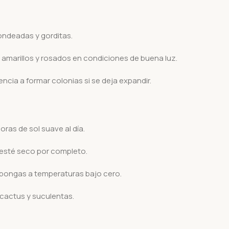
ndeadas y gorditas.
amarillos y rosados en condiciones de buena luz.
cia a formar colonias si se deja expandir.
ras de sol suave al día.
esté seco por completo.
expongas a temperaturas bajo cero.
 cactus y suculentas.