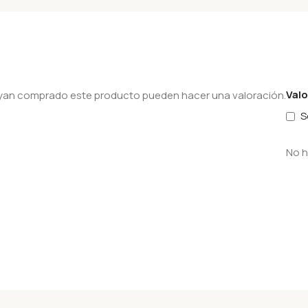
Val
hayan comprado este producto pueden hacer una valoración.
S
No h