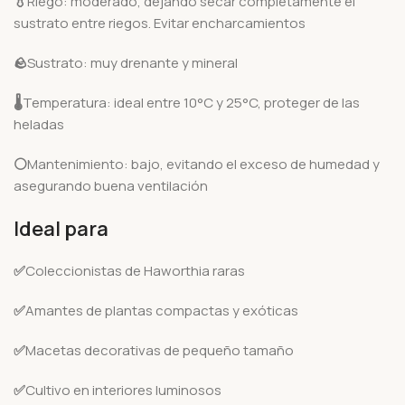
💧
Riego: moderado, dejando secar completamente el
sustrato entre riegos. Evitar encharcamientos
🪨
Sustrato: muy drenante y mineral
🌡️
Temperatura: ideal entre 10°C y 25°C, proteger de las
heladas
⚪
Mantenimiento: bajo, evitando el exceso de humedad y
asegurando buena ventilación
Ideal para
✅
Coleccionistas de Haworthia raras
✅
Amantes de plantas compactas y exóticas
✅
Macetas decorativas de pequeño tamaño
✅
Cultivo en interiores luminosos