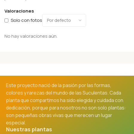
Valoraciones
Solo con fotos
No hay valoraciones aún.
Este proyecto nació de la pasión por las formas,
colores y rarezas del mundo de las Suculentas. Cada
planta que compartimos ha sido elegida y cuidada con
dedicación, porque para nosotros no son solo plantas:
son pequeñas obras vivas que merecen un lugar
especial.
Nuestras plantas