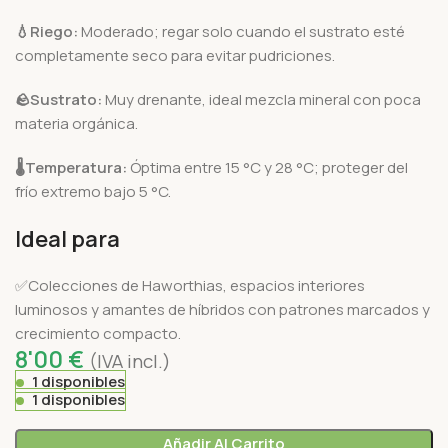
💧
Riego:
Moderado; regar solo cuando el sustrato esté
completamente seco para evitar pudriciones.
🪨
Sustrato:
Muy drenante, ideal mezcla mineral con poca
materia orgánica.
🌡️
Temperatura:
Óptima entre 15 °C y 28 °C; proteger del
frío extremo bajo 5 °C.
Ideal para
✅Colecciones de Haworthias, espacios interiores
luminosos y amantes de híbridos con patrones marcados y
crecimiento compacto.
8'00
€
(IVA incl.)
1 disponibles
1 disponibles
Añadir Al Carrito