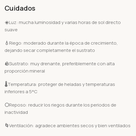
Cuidados
☀️
Luz: mucha luminosidad y varias horas de sol directo
suave
💧
Riego: moderado durante la época de crecimiento,
dejando secar completamente el sustrato
🪨
Sustrato: muy drenante, preferiblemente con alta
proporción mineral
🌡️
Temperatura: proteger de heladas y temperaturas
inferiores a 5°C
⚪
Reposo: reducir los riegos durante los periodos de
inactividad
🌀
Ventilación: agradece ambientes secos y bien ventilados