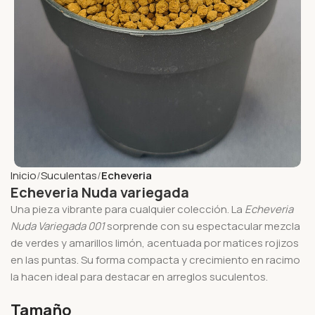
Inicio
Suculentas
Echeveria
Echeveria Nuda variegada
Una pieza vibrante para cualquier colección. La
Echeveria
Nuda Variegada 001
sorprende con su espectacular mezcla
de verdes y amarillos limón, acentuada por matices rojizos
en las puntas. Su forma compacta y crecimiento en racimo
la hacen ideal para destacar en arreglos suculentos.
Tamaño