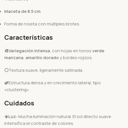
Maceta de 8.5 cm
Forma de roseta con múltiples brotes.
Características
🎨Variegación intensa
, con hojas en tonos
verde
manzana
,
amarillo dorado
y bordes rojizos.
⚪
Textura suave, ligeramente satinada.
🌿
Estructura densa y en crecimiento lateral, tipo
«clustering».
Cuidados
☀️
Luz:
Mucha iluminación natural. El sol directo suave
intensifica el contraste de colores.