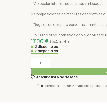
✅Coleccionistas de suculentas variegadas.
✅Composiciones de macetas decorativas o ja
✅Regalos únicos para personas amantes de p
Tip:
Su color se intensifica con el contraste t
11'00
€
(IVA incl.)
2 disponibles
2 disponibles
Añadir a lista de deseos
5
personas están viendo este product