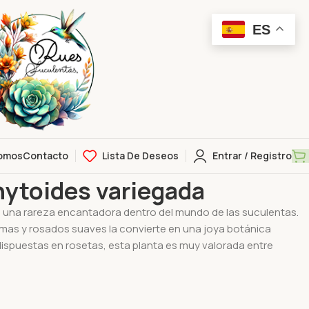
ES
omos
Contacto
Lista De Deseos
Entrar / Registro
chyphytoides variegada
ytoides variegada
 una rareza encantadora dentro del mundo de las suculentas.
emas y rosados suaves la convierte en una joya botánica
dispuestas en rosetas, esta planta es muy valorada entre