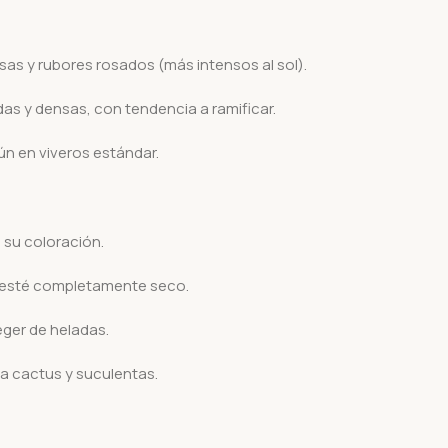
s y rubores rosados (más intensos al sol).
s y densas, con tendencia a ramificar.
n en viveros estándar.
a su coloración.
 esté completamente seco.
teger de heladas.
a cactus y suculentas.