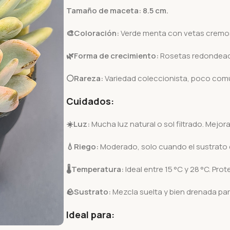
Tamaño de maceta: 8.5 cm.
🎨Coloración:
Verde menta con vetas cremosa
🌿Forma de crecimiento:
Rosetas redondeada
⚪Rareza:
Variedad coleccionista, poco comú
Cuidados:
☀️
Luz:
Mucha luz natural o sol filtrado. Mejor
💧
Riego:
Moderado, solo cuando el sustrato
🌡️
Temperatura:
Ideal entre 15 °C y 28 °C. Pro
🪨
Sustrato:
Mezcla suelta y bien drenada par
Ideal para: