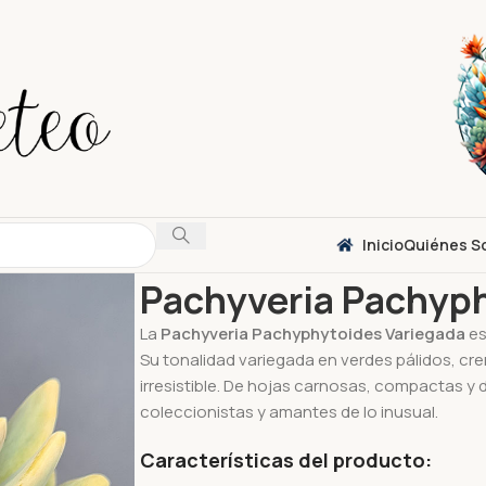
Inicio
Quiénes S
Inicio
Suculentas
Variegadas
Pachyveria Pa
Pachyveria Pachyph
La
Pachyveria Pachyphytoides Variegada
es
Su tonalidad variegada en verdes pálidos, cr
irresistible. De hojas carnosas, compactas y 
coleccionistas y amantes de lo inusual.
Características del producto: