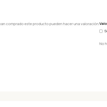
Val
hayan comprado este producto pueden hacer una valoración.
S
No h