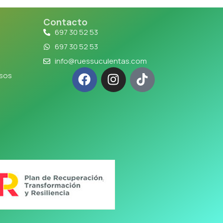
Contacto
697 30 52 53
697 30 52 53
info@ruessuculentas.com
lsos