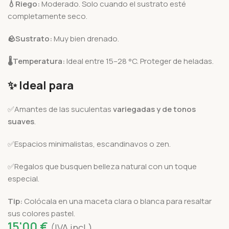
💧
Riego:
Moderado. Solo cuando el sustrato esté
completamente seco.
🪨
Sustrato:
Muy bien drenado.
🌡️
Temperatura:
Ideal entre 15–28 °C. Proteger de heladas.
✨ Ideal para
✅Amantes de las suculentas
variegadas y de tonos
suaves
.
✅Espacios minimalistas, escandinavos o zen.
✅Regalos que busquen belleza natural con un toque
especial.
Tip:
Colócala en una maceta clara o blanca para resaltar
sus colores pastel.
15'00
€
(IVA incl.)