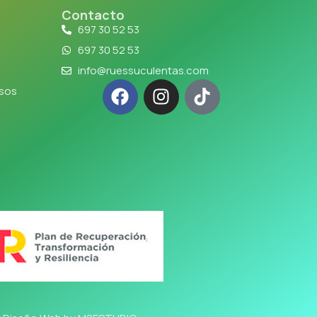
Contacto
697 30 52 53
697 30 52 53
info@ruessuculentas.com
lsos