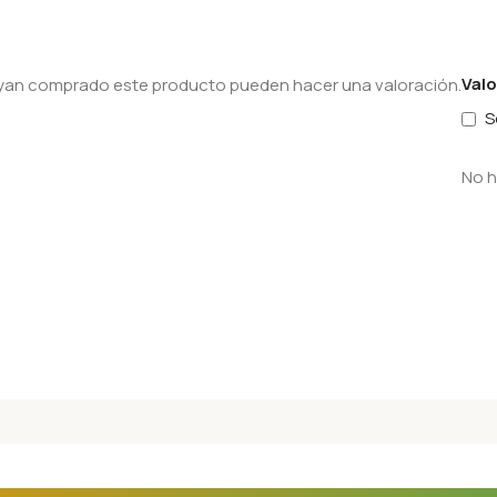
Val
hayan comprado este producto pueden hacer una valoración.
S
No h