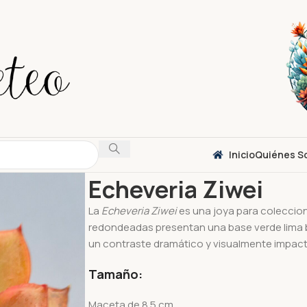
Inicio
Quiénes S
Inicio
Suculentas
Echeveria
Echeveria Ziwei
Echeveria Ziwei
La
Echeveria Ziwei
es una joya para coleccion
redondeadas presentan una base verde lima br
un contraste dramático y visualmente impact
Tamaño:
Maceta de 8.5 cm