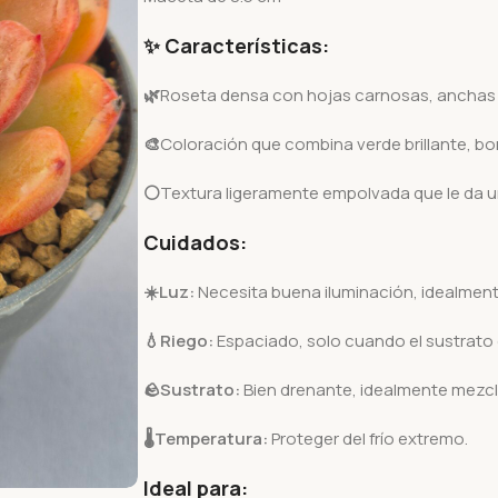
✨ Características:
🌿
Roseta densa con hojas carnosas, anchas
🎨
Coloración que combina verde brillante, bo
⚪
Textura ligeramente empolvada que le da 
Cuidados:
☀️Luz:
Necesita buena iluminación, idealmente 
💧Riego:
Espaciado, solo cuando el sustrat
🪨
Sustrato:
Bien drenante, idealmente mezcl
🌡️
Temperatura:
Proteger del frío extremo.
Ideal para: