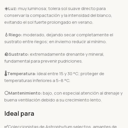
☀️Luz:
muy luminosa; tolera sol suave directo para
conservar la compactación y la intensidad del blanco,
evitando el sol fuerte prolongado en verano.
💧Riego:
moderado, dejando secar completamente el
sustrato entre riegos; en invierno reducir al mínimo.
🪨
Sustrato:
extremadamente drenante y mineral,
fundamental para prevenir pudriciones.
🌡️
Temperatura:
ideal entre 15 y 30 °C; proteger de
temperaturas inferiores a 5–8 °C.
⚪Mantenimiento:
bajo, con especial atención al drenaje y
buena ventilación debido a su crecimiento lento.
Ideal para
✅
Coleccionistas de Astrophytum selectos, amantes de