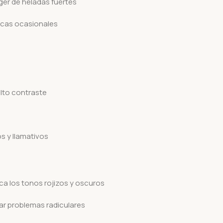
ger de heladas fuertes
ecas ocasionales
lto contraste
s y llamativos
ca los tonos rojizos y oscuros
ar problemas radiculares