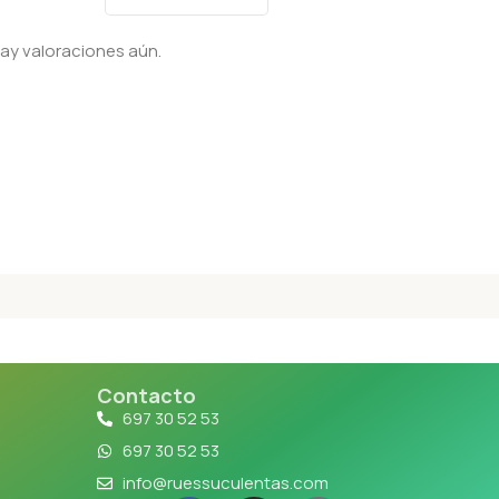
ay valoraciones aún.
Contacto
697 30 52 53
697 30 52 53
info@ruessuculentas.com