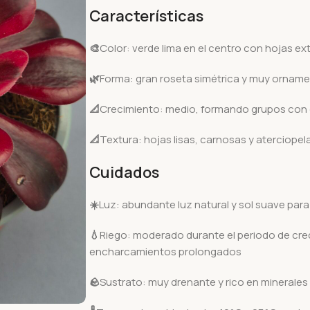
Características
🎨
Color: verde lima en el centro con hojas ex
🌿
Forma: gran roseta simétrica y muy orname
📐
Crecimiento: medio, formando grupos con 
📐
Textura: hojas lisas, carnosas y aterciope
Cuidados
☀️
Luz: abundante luz natural y sol suave par
💧
Riego: moderado durante el periodo de cre
encharcamientos prolongados
🪨
Sustrato: muy drenante y rico en minerales