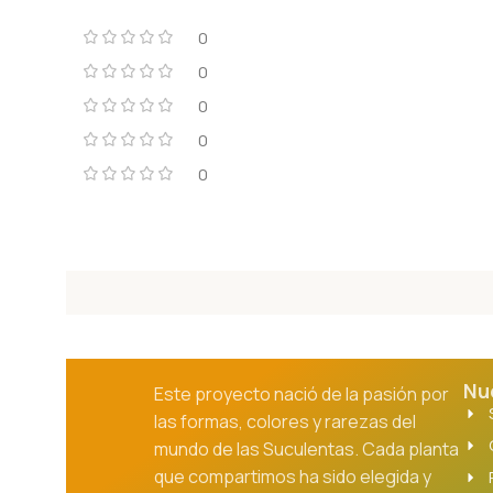
0
0
0
0
0
Nu
Este proyecto nació de la pasión por
las formas, colores y rarezas del
mundo de las Suculentas. Cada planta
que compartimos ha sido elegida y