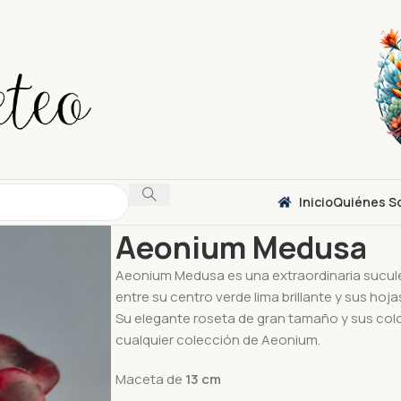
Inicio
Quiénes S
Inicio
Suculentas
Aeonium
Aeonium Medus
Aeonium Medusa
Aeonium Medusa es una extraordinaria sucule
entre su centro verde lima brillante y sus hoj
Su elegante roseta de gran tamaño y sus col
cualquier colección de Aeonium.
Maceta de
13
cm