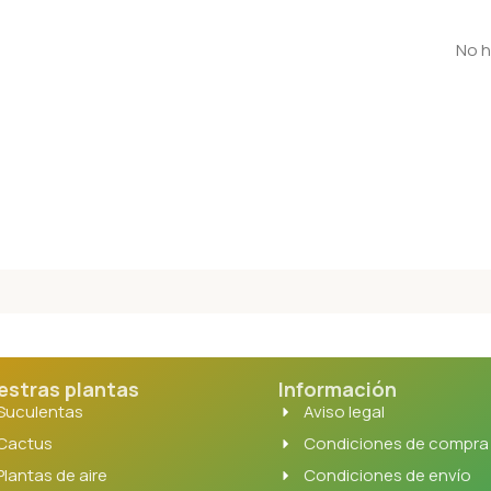
No h
estras plantas
Información
Suculentas
Aviso legal
Cactus
Condiciones de compra
Plantas de aire
Condiciones de envío