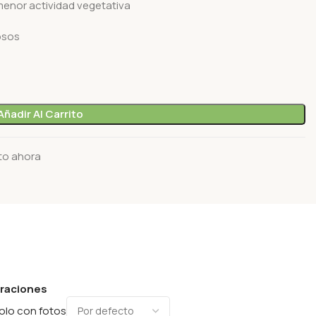
menor actividad vegetativa
osos
Añadir Al Carrito
to ahora
oraciones
olo con fotos