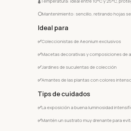
🌡️
Temperatura: ideal entre 10°C y 25°C, prote
⚪
Mantenimiento: sencillo, retirando hojas s
Ideal para
✅
Coleccionistas de Aeonium exclusivos
✅
Macetas decorativas y composiciones de a
✅
Jardines de suculentas de colección
✅
Amantes de las plantas con colores intenso
Tips de cuidados
✅
La exposición a buena luminosidad intensifi
✅
Mantén un sustrato muy drenante para evit