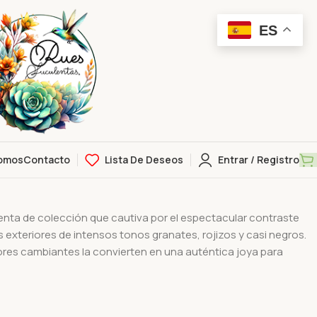
ES
omos
Contacto
Lista De Deseos
Entrar / Registro
a
nta de colección que cautiva por el espectacular contraste
as exteriores de intensos tonos granates, rojizos y casi negros.
ores cambiantes la convierten en una auténtica joya para