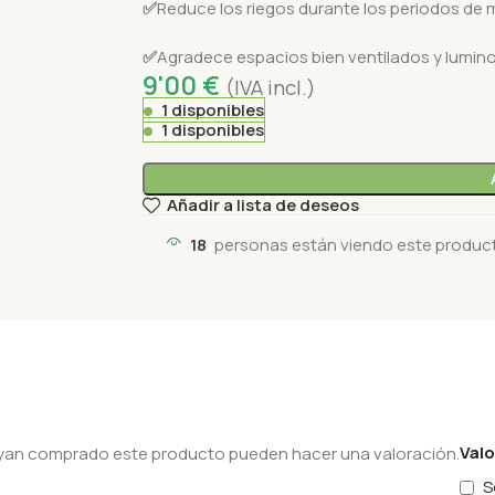
✅
Reduce los riegos durante los periodos de 
✅
Agradece espacios bien ventilados y lumin
9'00
€
(IVA incl.)
1 disponibles
1 disponibles
Añadir a lista de deseos
18
personas están viendo este produc
Val
hayan comprado este producto pueden hacer una valoración.
S