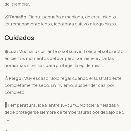
del ejemplar.
📐Tamaño:
Planta pequeña a mediana, de crecimiento
extremadamente lento, ideal para cultivo a largo plazo.
Cuidados
☀️
Luz:
Mucha luz brillante o sol suave. Tolera el sol directo
en ciertos momentos del día, pero conviene evitar las
horas más intensas para proteger la epidermis.
💧
Riego:
Muy escaso. Solo regar cuando el sustrato esté
completamente seco. En invierno, suspender casi por
completo.
🌡️
Temperatura:
Ideal entre 18–32 °C. No tolera heladas y
debe protegerse siempre de temperaturas por debajo de 5
°C.