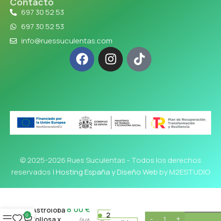
Contacto
697 30 52 53
697 30 52 53
info@ruessuculentas.com
© 2025-2026 Rues Suculentas - Todos los derechos
reservados |
Hosting España y Diseño Web
by M2ESTUDIO
8'00
€
Astroloba
2
0
foliosa x
(IVA