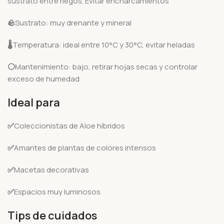
sustrato entre riegos. Evitar encharcamientos
🪨
Sustrato: muy drenante y mineral
🌡️
Temperatura: ideal entre 10°C y 30°C, evitar heladas
⚪
Mantenimiento: bajo, retirar hojas secas y controlar
exceso de humedad
Ideal para
✅
Coleccionistas de Aloe híbridos
✅
Amantes de plantas de colores intensos
✅
Macetas decorativas
✅
Espacios muy luminosos
Tips de cuidados