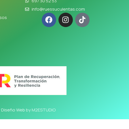
697 30 52 53
info@ruessuculentas.com
lsos
y Diseño Web
by M2ESTUDIO