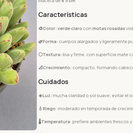
Maceta de
8’5 cm
Características
🎨Color:
verde claro
con
motas rosadas
visi
🌿Forma:
cuerpos alargados y ligeramente p
⚪Textura:
lisa y firme, con superficie mate c
📐Crecimiento:
compacto, formando cabezas
Cuidados
☀️
Luz:
mucha claridad o sol suave; evitar el so
💧
Riego
: moderado en temporada de crecimie
🌡️
Temperatura
: prefiere ambientes frescos y