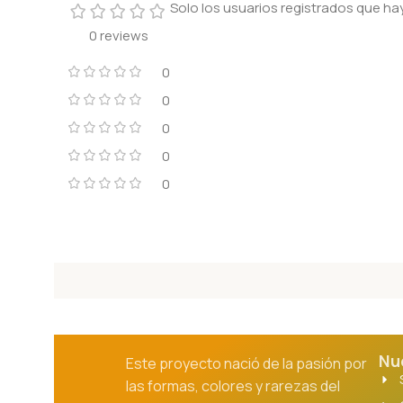
Solo los usuarios registrados que 
0 reviews
0
0
0
0
0
Nu
Este proyecto nació de la pasión por
las formas, colores y rarezas del