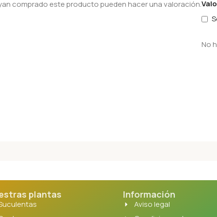
Val
hayan comprado este producto pueden hacer una valoración.
S
No h
estras plantas
Información
Suculentas
Aviso legal