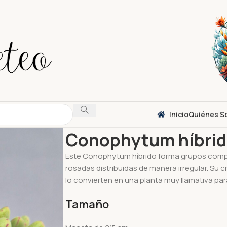
Inicio
Quiénes S
Inicio
Suculentas
Conophytum
Conophytum 
Conophytum híbrid
Este Conophytum híbrido forma grupos comp
rosadas distribuidas de manera irregular. Su c
lo convierten en una planta muy llamativa par
Tamaño