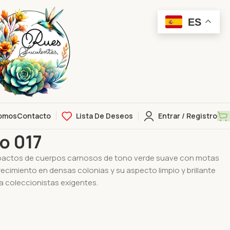
ES
omos
Contacto
Lista De Deseos
Entrar / Registro
híbrido 017
o 017
actos de cuerpos carnosos de tono verde suave con motas
recimiento en densas colonias y su aspecto limpio y brillante
a coleccionistas exigentes.