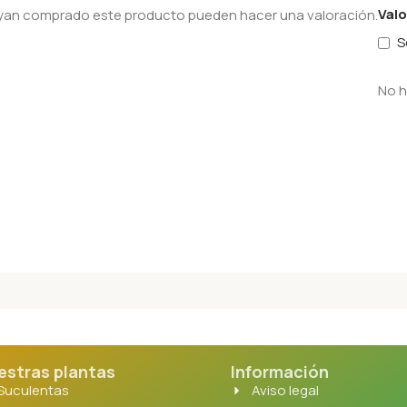
Val
hayan comprado este producto pueden hacer una valoración.
S
No h
estras plantas
Información
Suculentas
Aviso legal