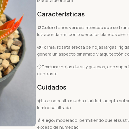
Maceta de
8’5 cm
Características
🎨Color:
tonos
verdes intensos que se trans
luz abundante, con tubérculos blancos bien de
🌿Forma:
roseta erecta de hojas largas, rígi
genera un aspecto dinámico y arquitectónico
⚪Textura:
hojas duras y gruesas, con superf
contraste.
Cuidados
☀️
Luz:
necesita mucha claridad; acepta sol s
luminosa filtrada.
💧
Riego:
moderado, permitiendo que el sustr
exceso de humedad.