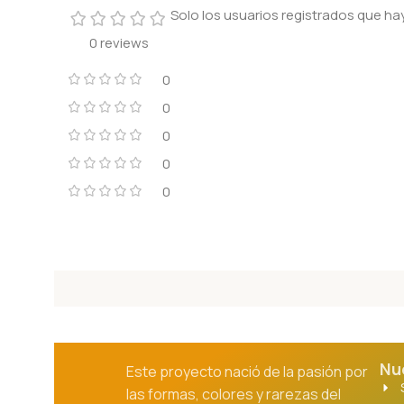
Solo los usuarios registrados que 
0 reviews
0
0
0
0
0
Nu
Este proyecto nació de la pasión por
las formas, colores y rarezas del