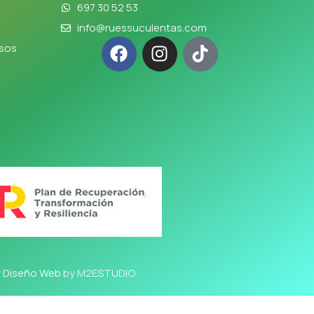
697 30 52 53
info@ruessuculentas.com
lsos
y Diseño Web
by M2ESTUDIO