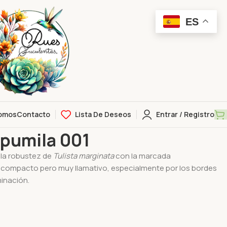
ES
omos
Contacto
Lista De Deseos
Entrar / Registro
ta x pumila 001
 pumila 001
 la robustez de
Tulista marginata
con la marcada
s compacto pero muy llamativo, especialmente por los bordes
minación.