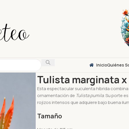
Inicio
Quiénes S
Inicio
Suculentas
Haworthia
Tulista margina
Tulista marginata x
Esta espectacular suculenta híbrida combina
ornamentación de
Tulista pumila
. Su porte e
rojizos intensos que adquiere bajo buena ilu
Tamaño