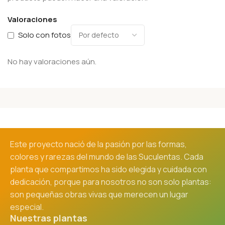
Valoraciones
Solo con fotos
No hay valoraciones aún.
Este proyecto nació de la pasión por las formas,
colores y rarezas del mundo de las Suculentas. Cada
planta que compartimos ha sido elegida y cuidada con
dedicación, porque para nosotros no son solo plantas:
son pequeñas obras vivas que merecen un lugar
especial.
Nuestras plantas