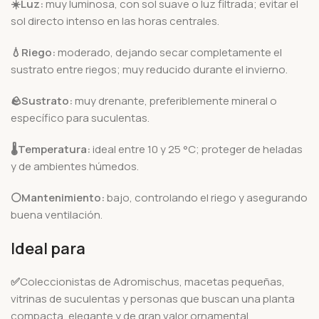
☀️Luz:
muy luminosa, con sol suave o luz filtrada; evitar el
sol directo intenso en las horas centrales.
💧Riego:
moderado, dejando secar completamente el
sustrato entre riegos; muy reducido durante el invierno.
🪨
Sustrato:
muy drenante, preferiblemente mineral o
específico para suculentas.
🌡️
Temperatura:
ideal entre 10 y 25 °C; proteger de heladas
y de ambientes húmedos.
⚪Mantenimiento:
bajo, controlando el riego y asegurando
buena ventilación.
Ideal para
✅
Coleccionistas de Adromischus, macetas pequeñas,
vitrinas de suculentas y personas que buscan una planta
compacta, elegante y de gran valor ornamental.