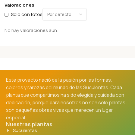
Valoraciones
Solo con fotos
No hay valoraciones aún.
Este proyecto nació de la pasión por las formas,
colores y rarezas del mundo de las Suculentas. Cada
planta que compartimos ha sido elegida y cuidada con
dedicación, porque para nosotros no son solo plantas:
son pequeñas obras vivas que merecen un lugar
especial.
Nuestras plantas
Suculentas