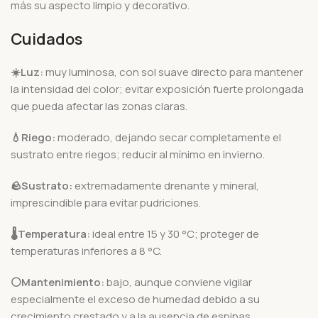
más su aspecto limpio y decorativo.
Cuidados
☀️Luz:
muy luminosa, con sol suave directo para mantener
la intensidad del color; evitar exposición fuerte prolongada
que pueda afectar las zonas claras.
💧Riego:
moderado, dejando secar completamente el
sustrato entre riegos; reducir al mínimo en invierno.
🪨
Sustrato:
extremadamente drenante y mineral,
imprescindible para evitar pudriciones.
🌡️
Temperatura:
ideal entre 15 y 30 °C; proteger de
temperaturas inferiores a 8 °C.
⚪Mantenimiento:
bajo, aunque conviene vigilar
especialmente el exceso de humedad debido a su
crecimiento crestado y a la ausencia de espinas