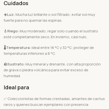
Cuidados
☀️
Luz:
Mucha luz brillante o sol filtrado; evitar sol muy
fuerte para no quemar las espinas.
💧
Riego:
Muy moderado; regar solo cuando el sustrato
esté completamente seco. En invierno, casi nulo.
🌡️
Temperatura:
Ideal entre 18 °C y 32 °C; proteger de
temperaturas inferiores a 8 °C.
🪨
Sustrato:
Muy mineral y drenante, con alta proporción
de grava o piedra volcánica para evitar exceso de
humedad.
Ideal para
✅ Coleccionistas de formas crestadas, amantes de cactus
raros y quienes buscan ejemplares con presencia