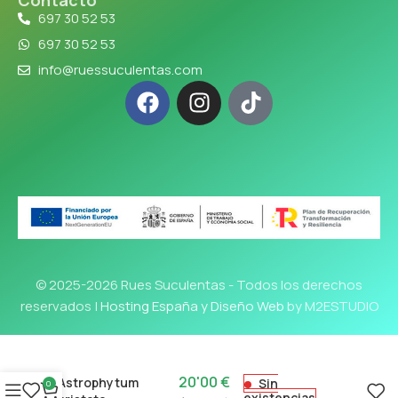
697 30 52 53
697 30 52 53
info@ruessuculentas.com
© 2025-2026 Rues Suculentas - Todos los derechos
reservados |
Hosting España y Diseño Web
by M2ESTUDIO
20'00
€
Astrophytum
Sin
0
existencias