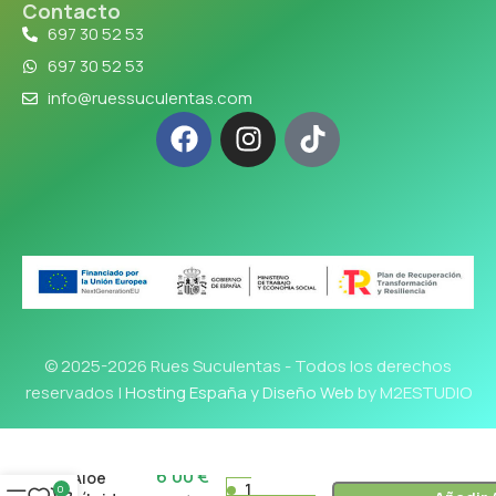
Contacto
697 30 52 53
697 30 52 53
info@ruessuculentas.com
© 2025-2026 Rues Suculentas - Todos los derechos
reservados |
Hosting España y Diseño Web
by M2ESTUDIO
6'00
€
Aloe
1
0