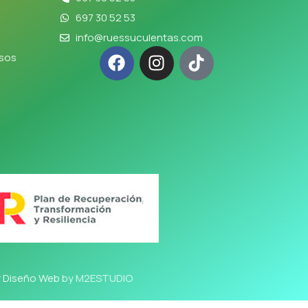
697 30 52 53
info@ruessuculentas.com
lsos
y Diseño Web
by M2ESTUDIO