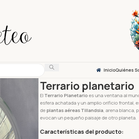
Inicio
Quiénes S
Inicio
Plantas de aire
Terrarios
Terrario plane
Terrario planetario
El
Terrario Planetario
es una ventana al mund
esfera achatada y un amplio orificio frontal
de
plantas aéreas Tillandsia
, arena blanca, 
evocan un pequeño paisaje de otro planeta.
Características del producto: