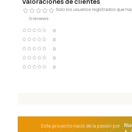
Valoraciones de clientes
Solo los usuarios registrados que 
0 reviews
0
0
0
0
0
Nu
Este proyecto nació de la pasión por