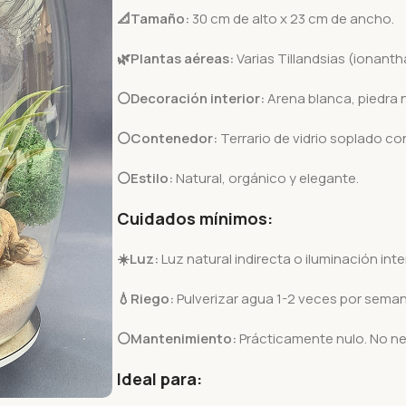
📐Tamaño:
30 cm de alto x 23 cm de ancho.
🌿Plantas aéreas:
Varias Tillandsias (ionant
⚪Decoración interior:
Arena blanca, piedra n
⚪Contenedor:
Terrario de vidrio soplado con
⚪Estilo:
Natural, orgánico y elegante.
Cuidados mínimos:
☀️
Luz:
Luz natural indirecta o iluminación interi
💧
Riego:
Pulverizar agua 1-2 veces por seman
⚪Mantenimiento:
Prácticamente nulo. No nece
Ideal para: