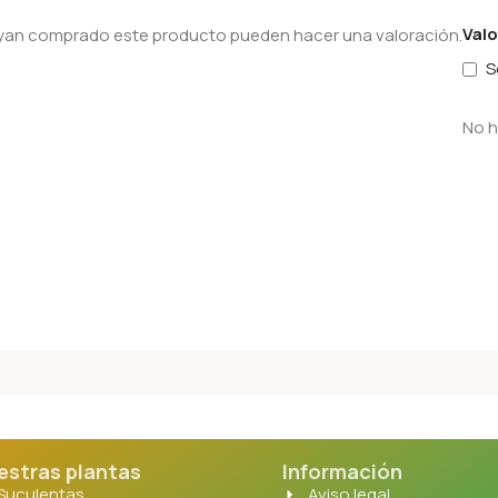
Val
hayan comprado este producto pueden hacer una valoración.
S
No h
estras plantas
Información
Suculentas
Aviso legal