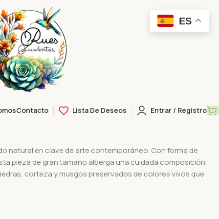
ES
omos
Contacto
Lista De Deseos
Entrar / Registro
tario
o natural en clave de arte contemporáneo. Con forma de
, esta pieza de gran tamaño alberga una cuidada composición
piedras, corteza y musgos preservados de colores vivos que