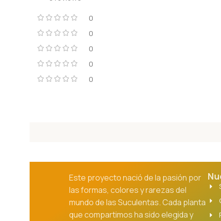
0
0
0
0
0
Nu
Este proyecto nació de la pasión por
las formas, colores y rarezas del
mundo de las Suculentas. Cada planta
que compartimos ha sido elegida y