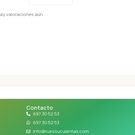
ay valoraciones aún.
Contacto
697 30 52 53
697 30 52 53
info@ruessuculentas.com