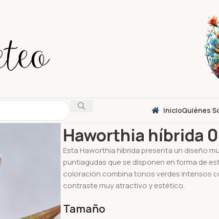
Inicio
Quiénes S
Inicio
Suculentas
Haworthia
Haworthia híbri
Haworthia híbrida 0
Esta Haworthia híbrida presenta un diseño mu
puntiagudas que se disponen en forma de estr
coloración combina tonos verdes intensos co
contraste muy atractivo y estético.
Tamaño