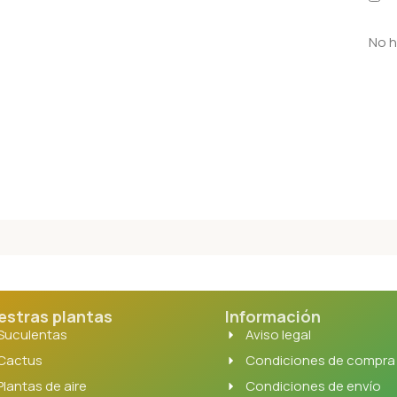
No h
estras plantas
Información
Suculentas
Aviso legal
Cactus
Condiciones de compra
Plantas de aire
Condiciones de envío