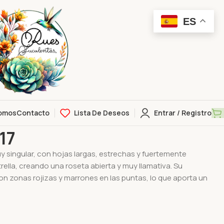
ES
omos
Contacto
Lista De Deseos
Entrar / Registro
da 017
17
y singular, con hojas largas, estrechas y fuertemente
ella, creando una roseta abierta y muy llamativa. Su
n zonas rojizas y marrones en las puntas, lo que aporta un