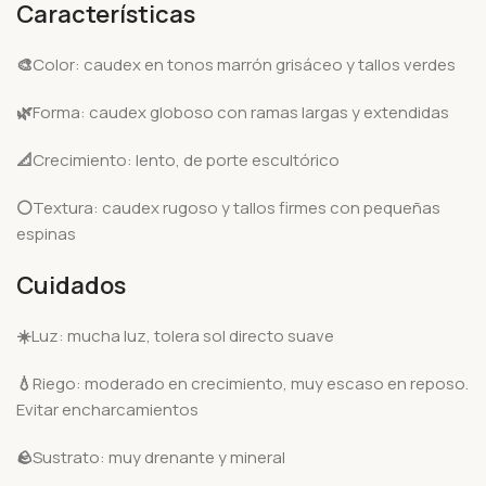
Características
🎨
Color: caudex en tonos marrón grisáceo y tallos verdes
🌿
Forma: caudex globoso con ramas largas y extendidas
📐
Crecimiento: lento, de porte escultórico
⚪
Textura: caudex rugoso y tallos firmes con pequeñas
espinas
Cuidados
☀️
Luz: mucha luz, tolera sol directo suave
💧
Riego: moderado en crecimiento, muy escaso en reposo.
Evitar encharcamientos
🪨
Sustrato: muy drenante y mineral