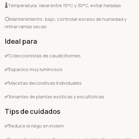
🌡️
Temperatura: ideal entre 15°C y 30°C, evitar heladas
⚪
Mantenimiento: bajo, controlar exceso de humedad y
retirar ramas secas
Ideal para
✅
Coleccionistas de caudiciformes
✅
Espacios muy luminosos
✅
Macetas decorativas individuales
✅
Amantes de plantas exóticas y escultóricas
Tips de cuidados
✅
Reduce el riego en inviern