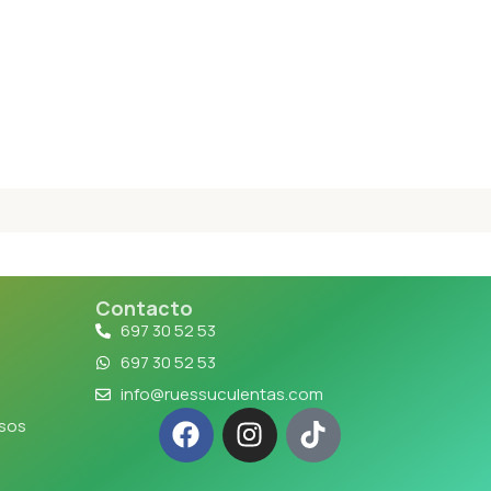
Contacto
697 30 52 53
697 30 52 53
info@ruessuculentas.com
lsos