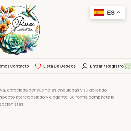
ES
omos
Contacto
Lista De Deseos
Entrar / Registro
va, apreciada por sus hojas onduladas y su delicado
aspecto aterciopelado y elegante. Su forma compacta la
eccionistas.