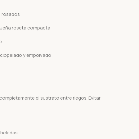
s rosados
queña roseta compacta
o
rciopelado y empolvado
ompletamente el sustrato entre riegos. Evitar
r heladas