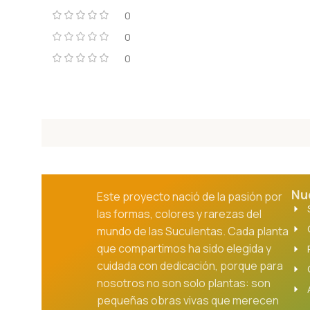
0
0
0
Nu
Este proyecto nació de la pasión por
las formas, colores y rarezas del
mundo de las Suculentas. Cada planta
que compartimos ha sido elegida y
cuidada con dedicación, porque para
nosotros no son solo plantas: son
pequeñas obras vivas que merecen