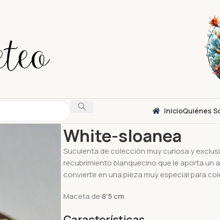
Inicio
Quiénes S
Inicio
Coleccionistas
White-sloanea
White-sloanea
Suculenta de colección muy curiosa y exclusi
recubrimiento blanquecino que le aporta un 
convierte en una pieza muy especial para col
Maceta de
8
‘5
cm
Características