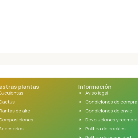
estras plantas
Información
Suculentas
Aviso legal
Cactus
Condiciones de compra
Plantas de aire
Condiciones de envío
Composiciones
Devoluciones y reembo
Accesorios
Política de cookies
Política de privacidad