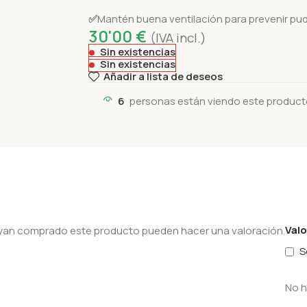
✅
Mantén buena ventilación para prevenir pud
30'00
€
(IVA incl.)
Sin existencias
Sin existencias
Añadir a lista de deseos
6
personas están viendo este product
Val
hayan comprado este producto pueden hacer una valoración.
S
No h