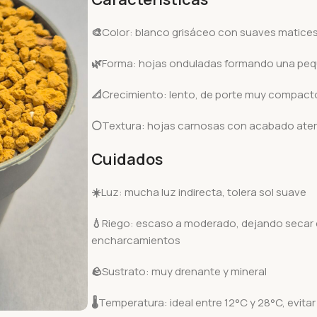
🎨
Color: blanco grisáceo con suaves matice
🌿
Forma: hojas onduladas formando una pe
📐
Crecimiento: lento, de porte muy compact
⚪
Textura: hojas carnosas con acabado ate
Cuidados
☀️
Luz: mucha luz indirecta, tolera sol suave
💧
Riego: escaso a moderado, dejando secar c
encharcamientos
🪨
Sustrato: muy drenante y mineral
🌡️
Temperatura: ideal entre 12°C y 28°C, evita