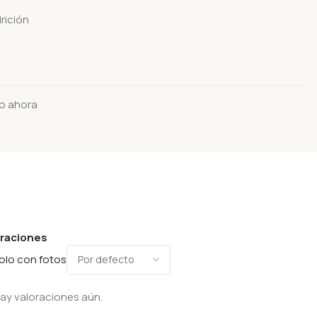
rición
o ahora
oraciones
olo con fotos
ay valoraciones aún.