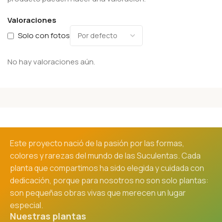
Valoraciones
Solo con fotos
No hay valoraciones aún.
Este proyecto nació de la pasión por las formas,
colores y rarezas del mundo de las Suculentas. Cada
planta que compartimos ha sido elegida y cuidada con
dedicación, porque para nosotros no son solo plantas:
son pequeñas obras vivas que merecen un lugar
especial.
Nuestras plantas