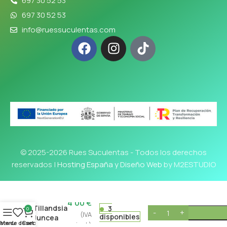
697 30 52 53
697 30 52 53
info@ruessuculentas.com
© 2025-2026 Rues Suculentas - Todos los derechos
reservados |
Hosting España y Diseño Web
by M2ESTUDIO
4'00
€
Tillandsia
3
0
(IVA
disponibles
Juncea
ista de deseos
Menu
Cart
incl.)