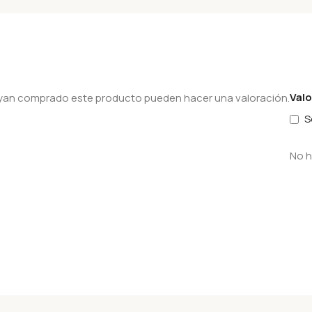
Val
hayan comprado este producto pueden hacer una valoración.
S
No h