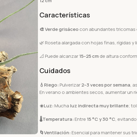
12 cm
Características
🎨 Verde grisáceo
con abundantes tricomas 
🌿 Roseta alargada con hojas finas, rígidas y
📐 Puede alcanzar
15–25 cm
de altura confor
Cuidados
💧
Riego:
Pulverizar
2–3 veces por semana
, a
En verano o ambientes secos, aumentar un ri
☀️
Luz:
Mucha
luz indirecta muy brillante
; to
🌡️
Temperatura:
Entre
15 °C y 30 °C
, evitando
🌀
Ventilación:
Esencial para mantener sus tr