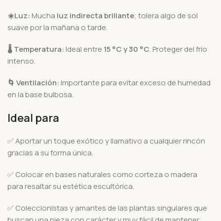
☀️
Luz:
Mucha
luz indirecta brillante
; tolera algo de sol
suave por la mañana o tarde.
🌡️
Temperatura:
Ideal entre
15 °C y 30 °C
. Proteger del frío
intenso.
🌀
Ventilación:
Importante para evitar exceso de humedad
en la base bulbosa.
Ideal para
✅ Aportar un toque exótico y llamativo a cualquier rincón
gracias a su forma única.
✅ Colocar en bases naturales como corteza o madera
para resaltar su estética escultórica.
✅ Coleccionistas y amantes de las plantas singulares que
buscan una pieza con carácter y muy fácil de mantener.