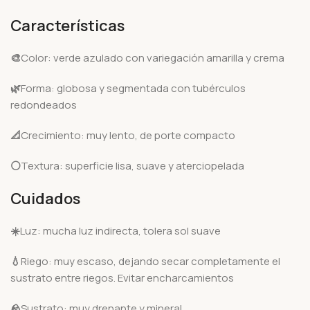
Características
🎨
Color: verde azulado con variegación amarilla y crema
🌿
Forma: globosa y segmentada con tubérculos
redondeados
📐
Crecimiento: muy lento, de porte compacto
⚪
Textura: superficie lisa, suave y aterciopelada
Cuidados
☀️
Luz: mucha luz indirecta, tolera sol suave
💧
Riego: muy escaso, dejando secar completamente el
sustrato entre riegos. Evitar encharcamientos
🪨
Sustrato: muy drenante y mineral